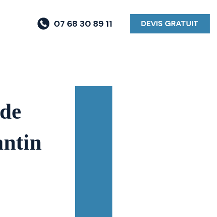
07 68 30 89 11
DEVIS GRATUIT
 de
antin