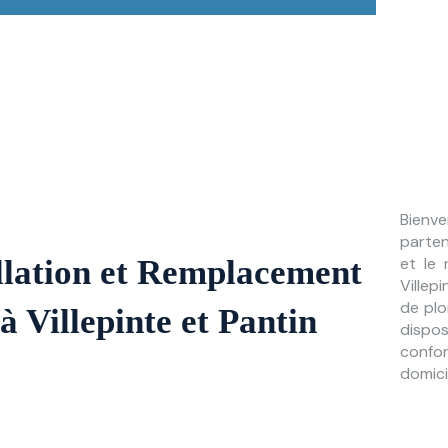
Bienv
parten
allation et Remplacement
et le
Villep
de plo
 Villepinte et Pantin
dispos
confo
domici